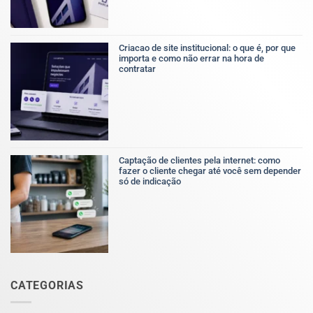
Identidade
visual
profissional:
o
que
Criacao de site institucional: o que é, por que
é,
importa e como não errar na hora de
por
contratar
que
Nenhum
importa
comentário
e
em
como
Criacao
ela
de
afeta
site
o
institucional:
resultado
o
do
Captação de clientes pela internet: como
que
negócio
fazer o cliente chegar até você sem depender
é,
só de indicação
por
Nenhum
que
comentário
importa
em
e
Captação
como
de
não
clientes
errar
pela
na
internet:
hora
como
de
CATEGORIAS
fazer
contratar
o
cliente