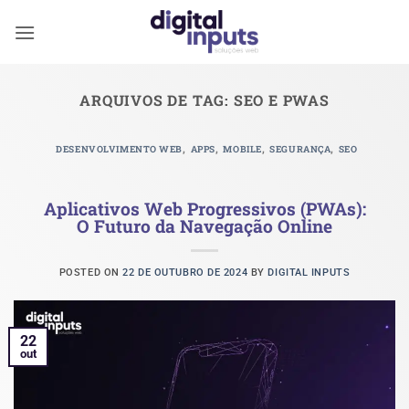
Skip
to
content
ARQUIVOS DE TAG:
SEO E PWAS
,
,
,
,
DESENVOLVIMENTO WEB
APPS
MOBILE
SEGURANÇA
SEO
Aplicativos Web Progressivos (PWAs):
O Futuro da Navegação Online
POSTED ON
22 DE OUTUBRO DE 2024
BY
DIGITAL INPUTS
22
out