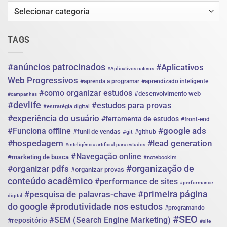
chegar
Categorias
até
você
sem
depender
TAGS
só
de
indicação
#anúncios patrocinados
#Aplicativos
#Aplicativos nativos
Web Progressivos
#aprenda a programar
#aprendizado inteligente
#como organizar estudos
#desenvolvimento web
#campanhas
#devlife
#estudos para provas
#estratégia digital
#experiência do usuário
#ferramenta de estudos
#front-end
#google ads
#Funciona offline
#funil de vendas
#github
#git
#hospedagem
#lead generation
#inteligência artificial para estudos
#Navegação online
#marketing de busca
#notebooklm
#organização de
#organizar pdfs
#organizar provas
conteúdo acadêmico
#performance de sites
#performance
#primeira página
#pesquisa de palavras-chave
digital
do google
#produtividade nos estudos
#programando
#SEO
#SEM (Search Engine Marketing)
#repositório
#site