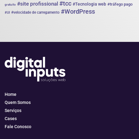
#tcc
#site profissional
#Tecnologia web
#tráfego pago
gratuito
#WordPress
#velocidade de carregamento
#UI
Home
Quem Somos
Serviços
Cases
Fale Conosco