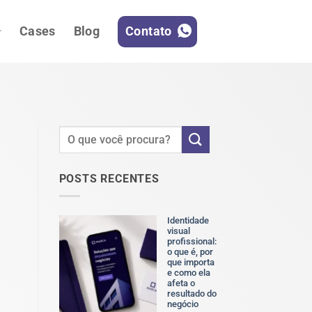
Contato
Cases
Blog
POSTS RECENTES
Identidade
visual
profissional:
o que é, por
que importa
e como ela
afeta o
resultado do
negócio