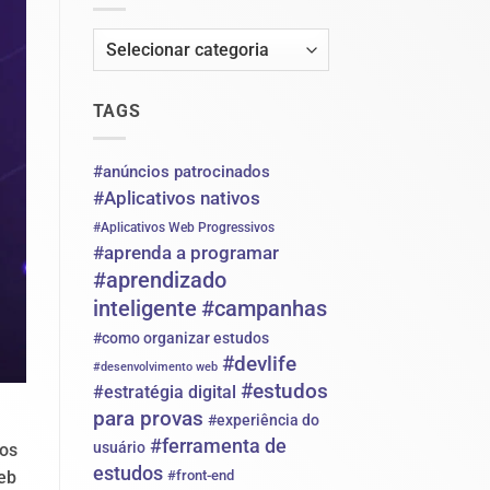
de
de
clientes
contratar
pela
Categorias
internet:
como
fazer
o
TAGS
cliente
chegar
até
você
#anúncios patrocinados
sem
#Aplicativos nativos
depender
só
#Aplicativos Web Progressivos
de
#aprenda a programar
indicação
#aprendizado
inteligente
#campanhas
#como organizar estudos
#devlife
#desenvolvimento web
#estudos
#estratégia digital
para provas
#experiência do
#ferramenta de
usuário
 os
estudos
eb
#front-end