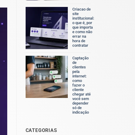
Nenhum
comentário
Criacao de
em
site
Identidade
institucional:
visual
o que é, por
profissional:
que importa
o
e como não
que
errar na
é,
hora de
por
contratar
que
Nenhum
importa
comentário
e
Captação
em
como
de
Criacao
ela
clientes
de
afeta
pela
site
o
internet:
institucional:
resultado
como
o
do
fazer o
que
negócio
cliente
é,
chegar até
por
você sem
que
depender
importa
só de
e
indicação
como
Nenhum
não
comentário
errar
em
na
CATEGORIAS
Captação
hora