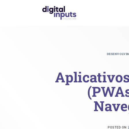
Skip
to
content
DESENVOLVI
Aplicativo
(PWAs
Nave
POSTED ON