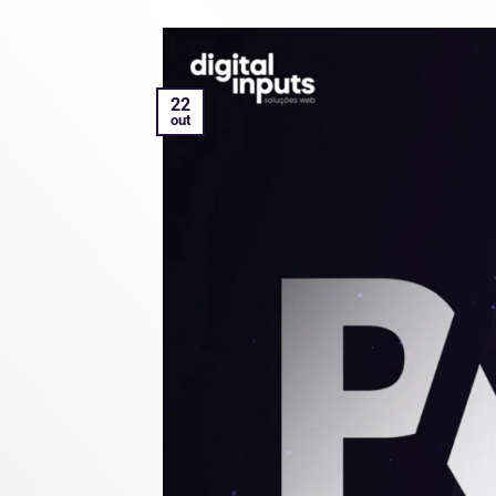
22
out