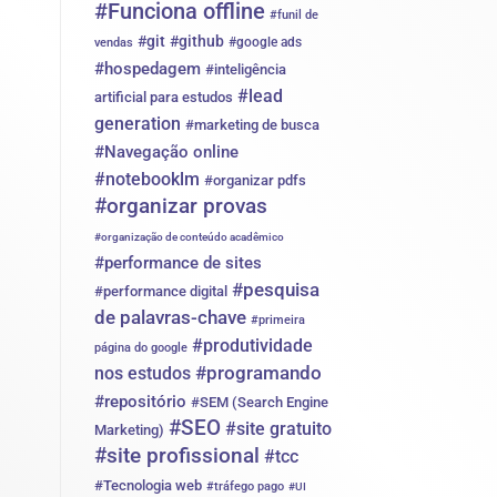
#Funciona offline
#funil de
#git
#github
#google ads
vendas
#hospedagem
#inteligência
#lead
artificial para estudos
generation
#marketing de busca
#Navegação online
#notebooklm
#organizar pdfs
#organizar provas
#organização de conteúdo acadêmico
#performance de sites
#pesquisa
#performance digital
de palavras-chave
#primeira
#produtividade
página do google
#programando
nos estudos
#repositório
#SEM (Search Engine
#SEO
#site gratuito
Marketing)
#site profissional
#tcc
#Tecnologia web
#tráfego pago
#UI