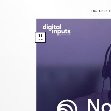
POSTED ON
1
11
nov