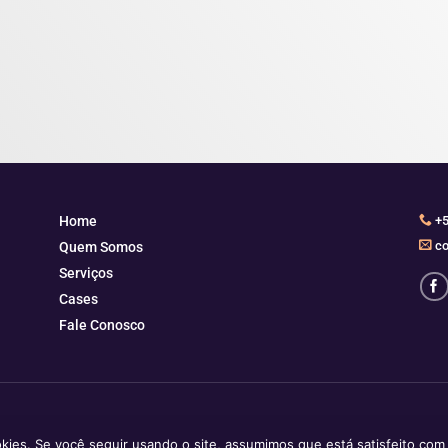
Home
+5
co
Quem Somos
Serviços
Cases
Fale Conosco
ookies. Se você seguir usando o site, assumimos que está satisfeito co