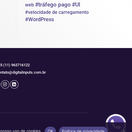
#tráfego pago
#UI
web
#velocidade de carregamento
#WordPress
5 (11) 963716122
ntato@digitalinputs.com.br
m nosso uso de cookies.
OK
Política de privacidade