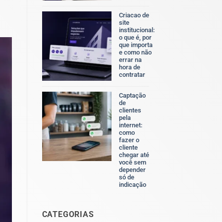
Nenhum
comentário
Criacao de
em
site
Identidade
institucional:
visual
o que é, por
profissional:
que importa
o
e como não
que
errar na
é,
hora de
por
contratar
que
Nenhum
importa
comentário
e
Captação
em
como
de
Criacao
ela
clientes
de
afeta
pela
site
o
internet:
institucional:
resultado
como
o
do
fazer o
que
negócio
cliente
é,
chegar até
por
você sem
que
depender
importa
só de
e
indicação
como
Nenhum
não
comentário
errar
em
na
CATEGORIAS
Captação
hora