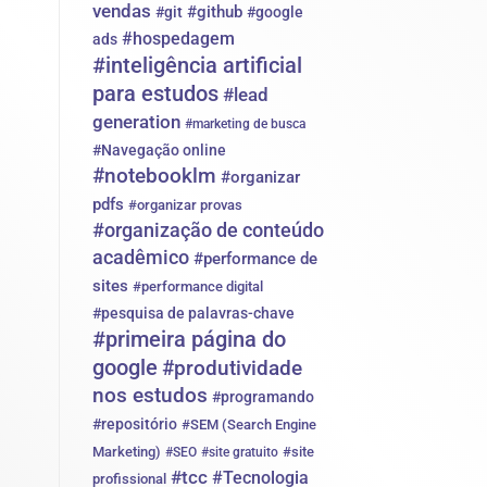
vendas
#github
#git
#google
#hospedagem
ads
#inteligência artificial
para estudos
#lead
generation
#marketing de busca
#Navegação online
#notebooklm
#organizar
pdfs
#organizar provas
#organização de conteúdo
acadêmico
#performance de
sites
#performance digital
#pesquisa de palavras-chave
#primeira página do
google
#produtividade
nos estudos
#programando
#repositório
#SEM (Search Engine
Marketing)
#site
#SEO
#site gratuito
#tcc
#Tecnologia
profissional