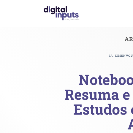
Skip
to
content
AR
,
IA
DESENVOL
Noteboo
Resuma e 
Estudos 