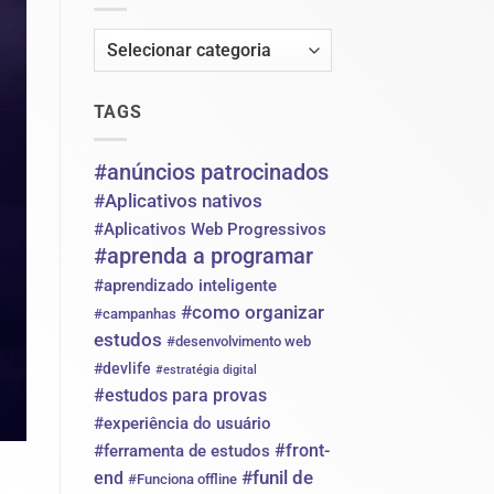
de
de
clientes
contratar
pela
Categorias
internet:
como
fazer
o
TAGS
cliente
chegar
até
#anúncios patrocinados
você
sem
#Aplicativos nativos
depender
só
#Aplicativos Web Progressivos
de
#aprenda a programar
indicação
#aprendizado inteligente
#como organizar
#campanhas
estudos
#desenvolvimento web
#devlife
#estratégia digital
#estudos para provas
#experiência do usuário
#front-
#ferramenta de estudos
#funil de
end
#Funciona offline