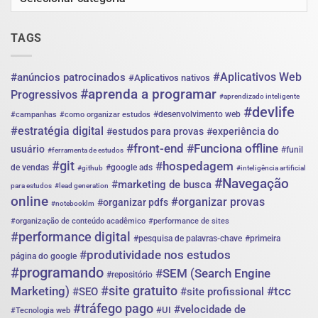
até
você
sem
depender
TAGS
só
de
indicação
#Aplicativos Web
#anúncios patrocinados
#Aplicativos nativos
#aprenda a programar
Progressivos
#aprendizado inteligente
#devlife
#desenvolvimento web
#campanhas
#como organizar estudos
#estratégia digital
#estudos para provas
#experiência do
#front-end
#Funciona offline
usuário
#funil
#ferramenta de estudos
#git
#hospedagem
de vendas
#google ads
#github
#inteligência artificial
#Navegação
#marketing de busca
para estudos
#lead generation
online
#organizar provas
#organizar pdfs
#notebooklm
#organização de conteúdo acadêmico
#performance de sites
#performance digital
#pesquisa de palavras-chave
#primeira
#produtividade nos estudos
página do google
#programando
#SEM (Search Engine
#repositório
#site gratuito
Marketing)
#tcc
#SEO
#site profissional
#tráfego pago
#velocidade de
#UI
#Tecnologia web