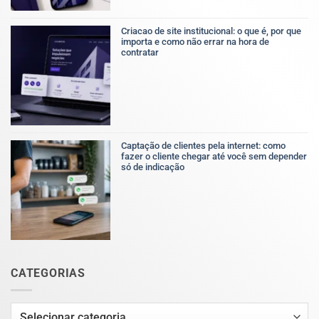
profissional:
o
que
Criacao de site institucional: o que é, por que
é,
importa e como não errar na hora de
por
contratar
que
Nenhum
importa
comentário
e
em
como
Criacao
ela
de
afeta
site
o
institucional:
resultado
o
do
Captação de clientes pela internet: como
que
negócio
fazer o cliente chegar até você sem depender
é,
só de indicação
por
Nenhum
que
comentário
importa
em
e
Captação
como
de
não
clientes
errar
pela
na
internet:
hora
como
de
CATEGORIAS
fazer
contratar
o
cliente
chegar
Categorias