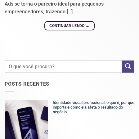
Ads se torna o parceiro ideal para pequenos
empreendedores, trazendo […]
CONTINUAR LENDO
→
POSTS RECENTES
Identidade visual profissional: o que é, por que
importa e como ela afeta o resultado do
negócio
Nenhum
comentário
em
Identidade
visual