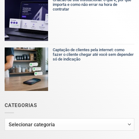
é,
importa e como não errar na hora de
por
contratar
que
Nenhum
importa
comentário
e
em
como
Criacao
ela
de
afeta
site
o
institucional:
resultado
o
do
Captação de clientes pela internet: como
que
negócio
fazer o cliente chegar até você sem depender
é,
só de indicação
por
Nenhum
que
comentário
importa
em
e
Captação
como
de
não
clientes
errar
pela
na
internet:
hora
como
de
CATEGORIAS
fazer
contratar
o
cliente
chegar
Categorias
até
você
sem