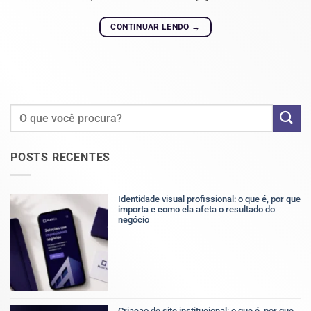
CONTINUAR LENDO
→
POSTS RECENTES
Identidade visual profissional: o que é, por que
importa e como ela afeta o resultado do
negócio
Nenhum
comentário
em
Identidade
visual
profissional:
o
que
Criacao de site institucional: o que é, por que