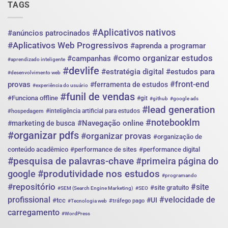
depender
TAGS
só
de
indicação
#Aplicativos nativos
#anúncios patrocinados
#Aplicativos Web Progressivos
#aprenda a programar
#como organizar estudos
#campanhas
#aprendizado inteligente
#devlife
#estratégia digital
#estudos para
#desenvolvimento web
#front-end
provas
#ferramenta de estudos
#experiência do usuário
#funil de vendas
#Funciona offline
#git
#github
#google ads
#lead generation
#inteligência artificial para estudos
#hospedagem
#notebooklm
#Navegação online
#marketing de busca
#organizar pdfs
#organizar provas
#organização de
conteúdo acadêmico
#performance de sites
#performance digital
#pesquisa de palavras-chave
#primeira página do
#produtividade nos estudos
google
#programando
#repositório
#site
#site gratuito
#SEM (Search Engine Marketing)
#SEO
profissional
#velocidade de
#UI
#tcc
#tráfego pago
#Tecnologia web
carregamento
#WordPress